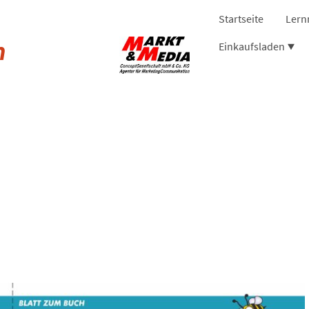
Startseite
Lern
m
Einkaufsladen
Beiblatt
Wie es summt, brummt u
bunt