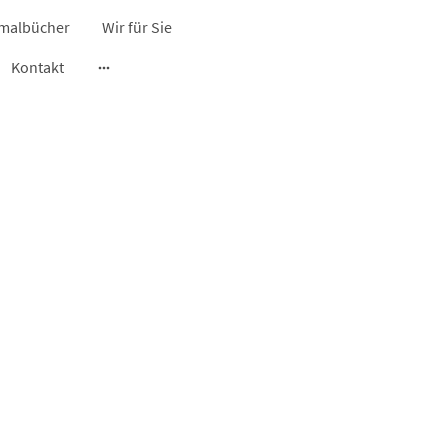
malbücher
Wir für Sie
Kontakt
nd blüht so